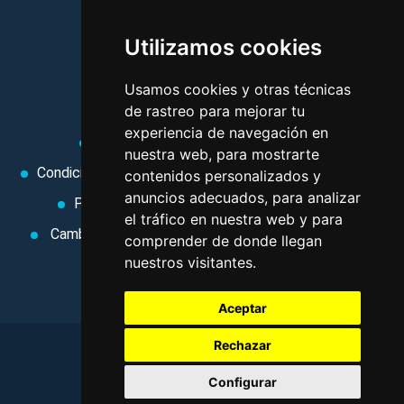
vacaciones, paquetes de
Utilizamos cookies
viajes, y mucho más!
Usamos cookies y otras técnicas
MI AGENCIA
de rastreo para mejorar tu
experiencia de navegación en
Aviso legal
Condiciones de uso
nuestra web, para mostrarte
Condiciones Generales
Ley de Viajes Combinados
contenidos personalizados y
anuncios adecuados, para analizar
Política de privacidad
Uso de cookies
el tráfico en nuestra web y para
Cambiar preferencias de cookies
Area privada
comprender de donde llegan
nuestros visitantes.
Contacto
Aceptar
Rechazar
©
2026
. Todos los derechos reservados
.
Configurar