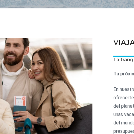
VIAJA
La tranq
Tu próxi
En nuestr
ofrecerte
del plane
unas vaca
del mundo
presupue