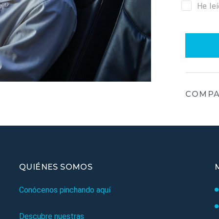
He le
COMPA
QUIÉNES SOMOS
Conócenos pinchando aquí
Descubre nuestras