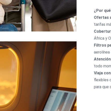
¿Por qué
Ofertas 
tarifas m
Cobertur
África y 
Filtros 
aerolínea
Atención
todo mome
Viaja con
flexibles
para que 