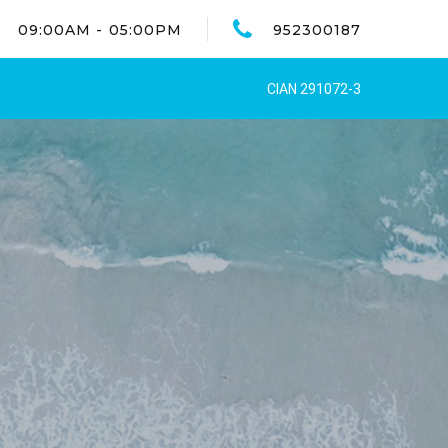
09:00AM - 05:00PM
952300187
CIAN 291072-3